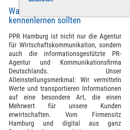
Team
Warum Sie PPR Hamburg jetzt
Inhaber & Gründer
kennenlernen sollten
Köpfe
PPR Hamburg ist nicht nur die Agentur
Partner und Freunde
für Wirtschaftskommunikation, sondern
Kontakt
auch die informationsgestützte PR-
Impressum
Agentur und Kommunikationsfirma
Datenschutz
Deutschlands. Unser
AGB
Alleinstellungsmerkmal: Wir vermitteln
Werte und transportieren Informationen
PPR-News
auf eine besondere Art, die einen
Mehrwert für unsere Kunden
erwirtschaften. Vom Firmensitz
Hamburg und digital aus ganz