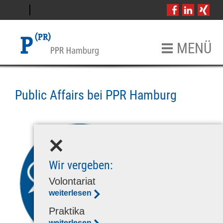
DE
EN
MENÜ
Public Affairs bei PPR Hamburg
Startseite
Agentur
Über uns
Historie
Akademischer Beirat
Wir vergeben:
Volontariat
Produkte
weiterlesen
Pilsczek Bewegt Bild
Praktika
Referenzen
weiterlesen